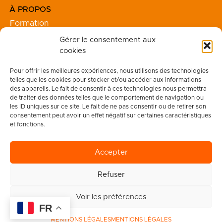
À PROPOS
Formation
Financement
Gérer le consentement aux
Séjours
cookies
Team Building
Pour offrir les meilleures expériences, nous utilisons des technologies
telles que les cookies pour stocker et/ou accéder aux informations
INFO
des appareils. Le fait de consentir à ces technologies nous permettra
de traiter des données telles que le comportement de navigation ou
Votre Compte
les ID uniques sur ce site. Le fait de ne pas consentir ou de retirer son
Réclamation
consentement peut avoir un effet négatif sur certaines caractéristiques
Mentions légales
et fonctions.
CGV
Certificat Qualiopi
Accepter
Refuser
Voir les préférences
FR
MENTIONS LÉGALES
MENTIONS LÉGALES