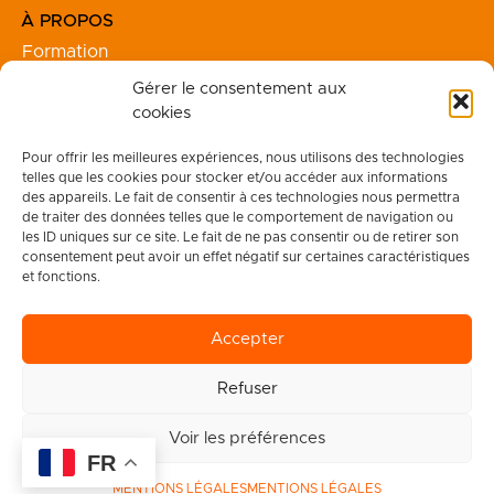
À PROPOS
Formation
Financement
Gérer le consentement aux
Séjours
cookies
Team Building
Pour offrir les meilleures expériences, nous utilisons des technologies
telles que les cookies pour stocker et/ou accéder aux informations
INFO
des appareils. Le fait de consentir à ces technologies nous permettra
de traiter des données telles que le comportement de navigation ou
Votre Compte
les ID uniques sur ce site. Le fait de ne pas consentir ou de retirer son
Réclamation
consentement peut avoir un effet négatif sur certaines caractéristiques
Mentions légales
et fonctions.
CGV
Certificat Qualiopi
Accepter
Refuser
Voir les préférences
FR
MENTIONS LÉGALES
MENTIONS LÉGALES