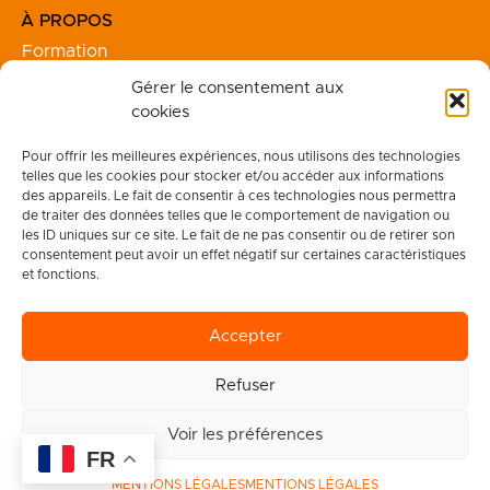
À PROPOS
Formation
Financement
Gérer le consentement aux
Séjours
cookies
Team Building
Pour offrir les meilleures expériences, nous utilisons des technologies
telles que les cookies pour stocker et/ou accéder aux informations
INFO
des appareils. Le fait de consentir à ces technologies nous permettra
de traiter des données telles que le comportement de navigation ou
Votre Compte
les ID uniques sur ce site. Le fait de ne pas consentir ou de retirer son
Réclamation
consentement peut avoir un effet négatif sur certaines caractéristiques
Mentions légales
et fonctions.
CGV
Certificat Qualiopi
Accepter
Refuser
Voir les préférences
FR
MENTIONS LÉGALES
MENTIONS LÉGALES