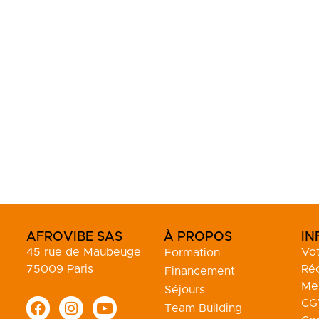
AFROVIBE SAS
À PROPOS
IN
45 rue de Maubeuge
Vo
Formation
75009 Paris
Ré
Financement
Men
Séjours
CG
Team Building