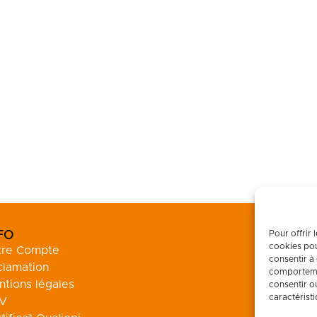
FO
Pour offrir 
cookies pou
tre Compte
consentir à
clamation
comportemen
tions légales
consentir o
caractéristi
V