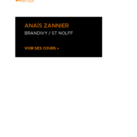
Retour
ANAÏS ZANNIER
BRANDIVY / ST NOLFF
VOIR SES COURS »