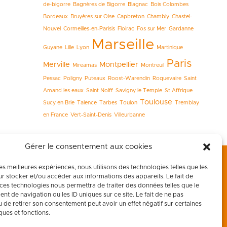
de-bigorre
Bagnères de Bigorre
Blagnac
Bois Colombes
Bordeaux
Bruyères sur Oise
Capbreton
Chambly
Chastel-
Nouvel
Cormeilles-en-Parisis
Floirac
Fos sur Mer
Gardanne
Marseille
Guyane
Lille
Lyon
Martinique
Paris
Merville
Montpellier
Mireamas
Montreuil
Pessac
Poligny
Puteaux
Roost-Warendin
Roquevaire
Saint
Amand les eaux
Saint Nolff
Savigny le Temple
St Affrique
Toulouse
Sucy en Brie
Talence
Tarbes
Toulon
Tremblay
en France
Vert-Saint-Denis
Villeurbanne
Gérer le consentement aux cookies
les meilleures expériences, nous utilisons des technologies telles que les
r stocker et/ou accéder aux informations des appareils. Le fait de
 ces technologies nous permettra de traiter des données telles que le
t de navigation ou les ID uniques sur ce site. Le fait de ne pas
u de retirer son consentement peut avoir un effet négatif sur certaines
ques et fonctions.